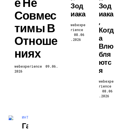
Е Не
ГАДЖЕТЫ
Зод
Зод
Совмес
Иака
Иака
,
Тимы В
webexpe
Когд
rience
08.06
Отноше
А
.2026
Влю
Ниях
Бля
Ютс
webexperience
09.06.
Я
2026
webexpe
rience
08.06
.2026
ИНТЕРЕСНОЕ И ПОЗНАВАТЕЛЬНОЕ
Гадание На