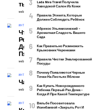
Lada Niva Travel Получила
Ться В Зеркале?
Заводской Салон Из Кожи
webexperience
02.06.2026
Правила Этикета, Которые
Должен Соблюдать Ребёнок
ИНТЕРЕСНОЕ И ПОЗНАВАТЕЛЬНОЕ
Абрикос Ульянихинский –
Что Не
Ароматная Сладость Вашего
Сада
Рекомендуется
Делать В
Как Правильно Размножить
Крыжовник Черенками
Пятницу 13
Правила Чистки Эмалированной
webexperience
02.06.2026
Посуды
Почему Появляются Черные
ИНТЕРЕСНОЕ И ПОЗНАВАТЕЛЬНОЕ
Точки На Листьях Яблони
Часы По Фэншуй
Как Купать Новорожденного
webexperience
02.06.2026
Ребенка Первый Раз Дома –
Когда И При Какой Температуре
ИНТЕРЕСНОЕ И ПОЗНАВАТЕЛЬНОЕ
Вяльбе Посоветовала
Исинбаевой «закрыть Рот И
Как Стать