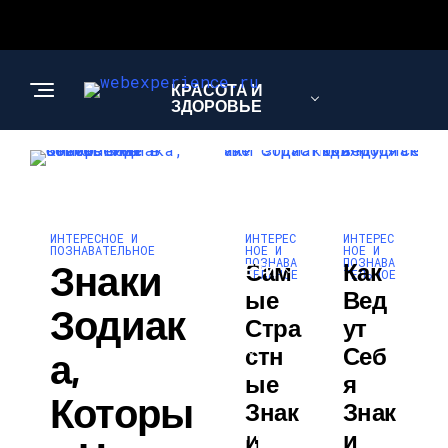
КРАСОТА И
ЗДОРОВЬЕ
САД И ОГОРОД
ИНТЕРЕС
ИНТЕРЕС
ИНТЕРЕСНОЕ И
НОЕ И
НОЕ И
ПОЗНАВАТЕЛЬНОЕ
ПОЗНАВА
ПОЗНАВА
Знаки
Сам
Как
СЕМЬЯ И ДЕТИ
ТЕЛЬНОЕ
ТЕЛЬНОЕ
Ые
Вед
Зодиак
Стра
Ут
Стн
Себ
АВТО
А,
Ые
Я
Которы
Знак
Знак
КОМПЬЮТЕРЫ И
И
И