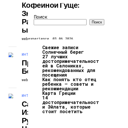
Кофейной Гуще:
Значение Самых
Поиск
Распространенн
Поиск
Ых Символов
webexperience
03.06.2026
Свежие записи
Солнечный берег
ИНТЕРЕСНОЕ И ПОЗНАВАТЕЛЬНОЕ
27 лучших
Приметы Для
достопримечательност
ей в Салониках,
Беременных
рекомендованных для
посещения
Как понять кто отец
webexperience
03.06.2026
ребенка – советы и
рекоммендации
Карта Греции
ИНТЕРЕСНОЕ И ПОЗНАВАТЕЛЬНОЕ
14
Самые
достопримечательност
и Эйлата, которые
Известные
стоит посетить
Русские