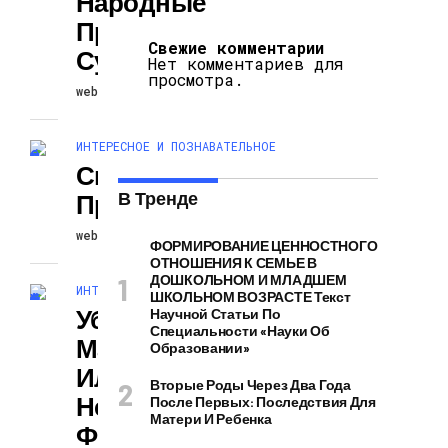
Народные
Приметы И
Свежие комментарии
Суеверия
Нет комментариев для
просмотра.
webexperience
03.06.2026
ИНТЕРЕСНОЕ И ПОЗНАВАТЕЛЬНОЕ
Свадебные
В Тренде
Приметы
webexperience
03.06.2026
ФОРМИРОВАНИЕ ЦЕННОСТНОГО
ОТНОШЕНИЯ К СЕМЬЕ В
ДОШКОЛЬНОМ И МЛАДШЕМ
ИНТЕРЕСНОЕ И ПОЗНАВАТЕЛЬНОЕ
ШКОЛЬНОМ ВОЗРАСТЕ Текст
Убийственная
Научной Статьи По
Специальности «Науки Об
Магия Селфи
Образовании»
Или Почему
Вторые Роды Через Два Года
Нельзя
После Первых: Последствия Для
Матери И Ребенка
Фотографирова