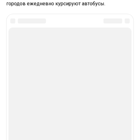
городов ежедневно курсируют автобусы.
In this article:
В Тренде
ФОРМИРОВАНИЕ ЦЕННОСТНОГО ОТНОШЕНИЯ
К СЕМЬЕ В ДОШКОЛЬНОМ И МЛАДШЕМ
ШКОЛЬНОМ ВОЗРАСТЕ Текст Научной Статьи
По Специальности «Науки Об Образовании»