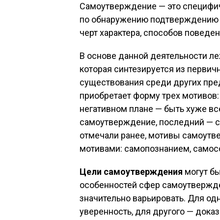
Самоутверждение — это специфич
по обнаружению подтверждению 
черт характера, способов поведен
В основе данной деятельности л
которая синтезируется из первич
существования среди других пред
приобретает форму трех мотивов: 
негативном плане — быть хуже вс
самоутверждение, последний — с
отмечали ранее, мотивы самоутв
мотивами: самопознанием, самос
Цели самоутверждения
могут б
особенностей сфер самоутвержде
значительно варьировать. Для од
уверенность, для другого — доказа