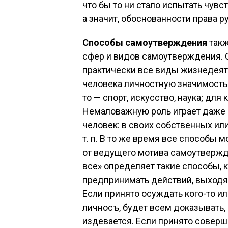
что бы то ни стало испытать чувс
а значит, обоснованности права р
Способы самоутверждения
так
сфер и видов самоутверждения.
практически все виды жизнедеят
человека личностную значимость: 
то — спорт, искусство, наука; для
Немаловажную роль играет даже и 
человек: в своих собственных ил
т. п. В то же время все способы
от ведущего мотива самоутвержде
все» определяет такие способы, ка
предпринимать действий, выходя
Если принято осуждать кого-то ил
личносъ, будет всем доказывать, ч
издевается. Если принято соверш