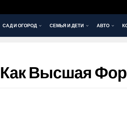
САД И ОГОРОД
СЕМЬЯ И ДЕТИ
АВТО
К
 Как Высшая Фор