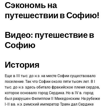
Сэкономь на
путешествии в Софию!
Видео: путешествие в
Софию
История
Еще в III тыс. до н.э. на месте Софии существовало
поселение. Так что Софии около пяти тысяч лет. В I
тыс. до н.э. здесь обитало фракийское племя сердов,
которое основало город Сердика. Но в IV в. город
был разрушен Филиппом II Македонским. На рубеже
I-II вв. н.э. римский император Траян дал Сердике