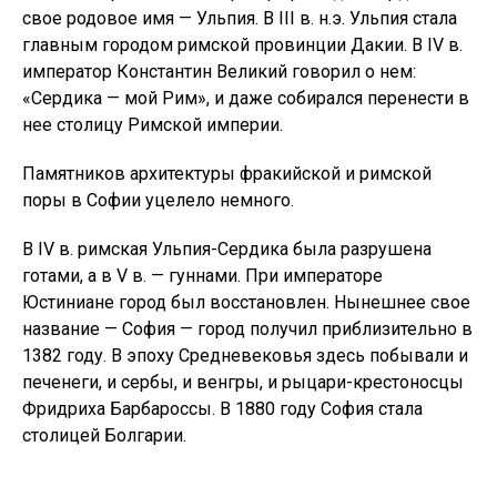
свое родовое имя — Ульпия. В III в. н.э. Ульпия стала
главным городом римской провинции Дакии. В IV в.
император Константин Великий говорил о нем:
«Сердика — мой Рим», и даже собирался перенести в
нее столицу Римской империи.
Памятников архитектуры фракийской и римской
поры в Софии уцелело немного.
В IV в. римская Ульпия-Сердика была разрушена
готами, а в V в. — гуннами. При императоре
Юстиниане город был восстановлен. Нынешнее свое
название — София — город получил приблизительно в
1382 году. В эпоху Средневековья здесь побывали и
печенеги, и сербы, и венгры, и рыцари-крестоносцы
Фридриха Барбароссы. В 1880 году София стала
столицей Болгарии.