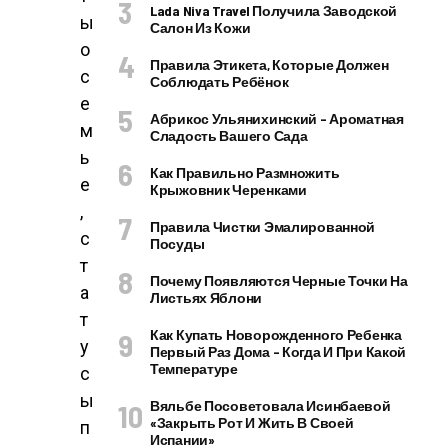
Lada Niva Travel Получила Заводской
ы
Салон Из Кожи
о
Правила Этикета, Которые Должен
с
Соблюдать Ребёнок
е
Абрикос Ульянихинский – Ароматная
м
Сладость Вашего Сада
ь
Как Правильно Размножить
е
Крыжовник Черенками
,
Правила Чистки Эмалированной
с
Посуды
т
Почему Появляются Черные Точки На
а
Листьях Яблони
т
Как Купать Новорожденного Ребенка
у
Первый Раз Дома – Когда И При Какой
Температуре
с
ы
Вяльбе Посоветовала Исинбаевой
«закрыть Рот И Жить В Своей
п
Испании»