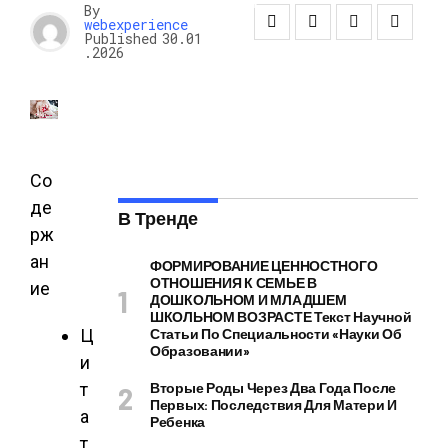
ГАДЖЕТЫ
By
webexperience
Published
30.01
.2026
Со
де
В Тренде
рж
ан
ФОРМИРОВАНИЕ ЦЕННОСТНОГО
ОТНОШЕНИЯ К СЕМЬЕ В
ие
ДОШКОЛЬНОМ И МЛАДШЕМ
ШКОЛЬНОМ ВОЗРАСТЕ Текст Научной
Ц
Статьи По Специальности «Науки Об
Образовании»
и
т
Вторые Роды Через Два Года После
Первых: Последствия Для Матери И
а
Ребенка
т