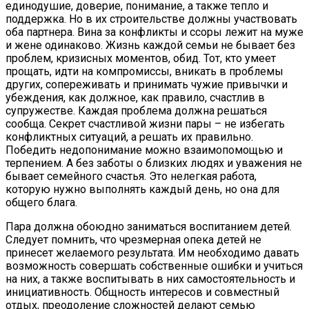
единодушие, доверие, понимание, а также тепло и
поддержка. Но в их строительстве должны участвовать
оба партнера. Вина за конфликты и ссоры лежит на муже
и жене одинаково. Жизнь каждой семьи не бывает без
проблем, кризисных моментов, обид. Тот, кто умеет
прощать, идти на компромиссы, вникать в проблемы
других, сопереживать и принимать чужие привычки и
убеждения, как должное, как правило, счастлив в
супружестве. Каждая проблема должна решаться
сообща. Секрет счастливой жизни пары – не избегать
конфликтных ситуаций, а решать их правильно.
Победить недопонимание можно взаимопомощью и
терпением. А без заботы о близких людях и уважения не
бывает семейного счастья. Это нелегкая работа,
которую нужно выполнять каждый день, но она для
общего блага.
Пара должна обоюдно заниматься воспитанием детей.
Следует помнить, что чрезмерная опека детей не
принесет желаемого результата. Им необходимо давать
возможность совершать собственные ошибки и учиться
на них, а также воспитывать в них самостоятельность и
инициативность. Общность интересов и совместный
отдых, преодоление сложностей делают семью