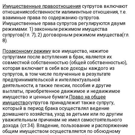
Имущественные правоотношения
супругов включают
отношения
собственности
и
алиментные
отношения, т.е.
взаимные права по содержанию супругов.
Имущественные права супругов регулируются двумя
режимами: 1) законным режимом имущества
супругов(гл. 7); 2) договорным режимом имущества(гл.
8).
По
законному режиму
все имущество, нажитое
супругами после вступления в брак, является их
совместной собственностью (общей собственностью),
которая включает в себя все доходы каждого из
супругов, в том числе полученные в результате
предпринимательской и интеллектуальной
деятельности, а также пенсии, пособия и другие
выплаты, приобретенное движимое и недвижимое
имущество и ценные бумаги.
Право на общее
имущество
супругов принадлежит также супругу,
который в период брака осуществлял ведение
домашнего хозяйства, уход за детьми или по другим
уважительным причинам не имел самостоятельного
дохода. (ст.34). Владение, пользование и распоряжение
общим имуществом осуществляется по обоюдному