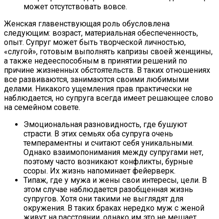
может отсутствовать вовсе.
Женская главенствующая роль обусловлена
следующим: возраст, материальная обеспеченность,
опыт. Супруг может быть творческой личностью,
«слугой», готовым выполнять капризы своей женщины,
а также недееспособным в принятии решений по
причине жизненных обстоятельств. В таких отношениях
все развиваются, занимаются своими любимыми
делами. Никакого ущемления прав практически не
наблюдается, но супруга всегда имеет решающее слово
на семейном совете.
Эмоциональная разновидность, где бушуют
страсти. В этих семьях оба супруга очень
темпераментны и считают себя уникальными.
Однако взаимопонимания между супругами нет,
поэтому часто возникают конфликты, бурные
ссоры. Их жизнь напоминает фейерверк.
Типаж, где у мужа и жены свои интересы, цели. В
этом случае наблюдается разобщенная жизнь
супругов. Хотя они такими не выглядят для
окружения. В таких браках нередко муж с женой
живут на расстоянии, однако им это не мешает