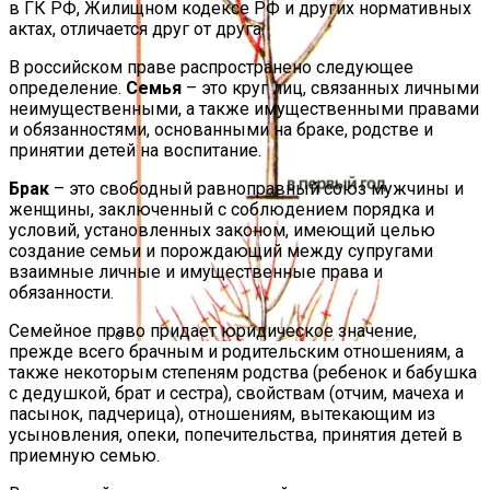
в ГК РФ, Жилищном кодексе РФ и других нормативных
актах, отличается друг от друга.
В российском праве распространено следующее
определение.
Семья
– это круг лиц, связанных личными
неимущественными, а также имущественными правами
и обязанностями, основанными на браке, родстве и
принятии детей на воспитание.
Брак
– это свободный равноправный союз мужчины и
женщины, заключенный с соблюдением порядка и
условий, установленных законом, имеющий целью
создание семьи и порождающий между супругами
взаимные личные и имущественные права и
обязанности.
Семейное право придает юридическое значение,
прежде всего брачным и родительским отношениям, а
Схема, Как Обрезать Абрикос, Чтобы
также некоторым степеням родства (ребенок и бабушка
с дедушкой, брат и сестра), свойствам (отчим, мачеха и
Был Хороший Урожай
пасынок, падчерица), отношениям, вытекающим из
усыновления, опеки, попечительства, принятия детей в
приемную семью.