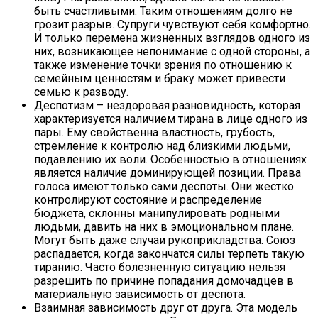
быть счастливыми. Таким отношениям долго не
грозит разрыв. Супруги чувствуют себя комфортно.
И только перемена жизненных взглядов одного из
них, возникающее непонимание с одной стороны, а
также изменение точки зрения по отношению к
семейным ценностям и браку может привести
семью к разводу.
Деспотизм – нездоровая разновидность, которая
характеризуется наличием тирана в лице одного из
пары. Ему свойственна властность, грубость,
стремление к контролю над близкими людьми,
подавлению их воли. Особенностью в отношениях
является наличие доминирующей позиции. Права
голоса имеют только сами деспоты. Они жестко
контролируют состояние и распределение
бюджета, склонны манипулировать родными
людьми, давить на них в эмоциональном плане.
Могут быть даже случаи рукоприкладства. Союз
распадается, когда закончатся силы терпеть такую
тиранию. Часто болезненную ситуацию нельзя
разрешить по причине попадания домочадцев в
материальную зависимость от деспота.
Взаимная зависимость друг от друга. Эта модель