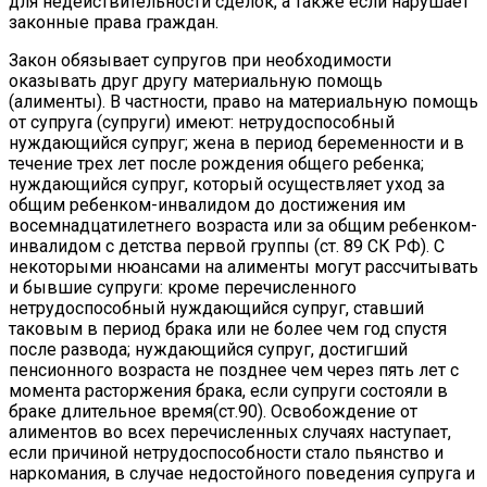
для недействительности сделок, а также если нарушает
законные права граждан.
Закон обязывает супругов при необходимости
оказывать друг другу материальную помощь
(алименты). В частности, право на материальную помощь
от супруга (супруги) имеют: нетрудоспособный
нуждающийся супруг; жена в период беременности и в
течение трех лет после рождения общего ребенка;
нуждающийся супруг, который осуществляет уход за
общим ребенком-инвалидом до достижения им
восемнадцатилетнего возраста или за общим ребенком-
инвалидом с детства первой группы (ст. 89 СК РФ). С
некоторыми нюансами на алименты могут рассчитывать
и бывшие супруги: кроме перечисленного
нетрудоспособный нуждающийся супруг, ставший
таковым в период брака или не более чем год спустя
после развода; нуждающийся супруг, достигший
пенсионного возраста не позднее чем через пять лет с
момента расторжения брака, если супруги состояли в
браке длительное время(ст.90). Освобождение от
алиментов во всех перечисленных случаях наступает,
если причиной нетрудоспособности стало пьянство и
наркомания, в случае недостойного поведения супруга и