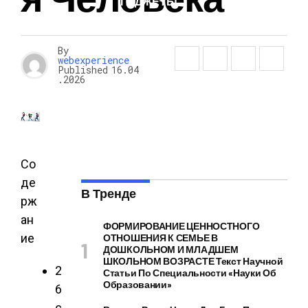
ГАДЖЕТЫ
By
webexperience
Published
16.04
.2026
Со
де
В Тренде
рж
ан
ФОРМИРОВАНИЕ ЦЕННОСТНОГО
ие
ОТНОШЕНИЯ К СЕМЬЕ В
ДОШКОЛЬНОМ И МЛАДШЕМ
ШКОЛЬНОМ ВОЗРАСТЕ Текст Научной
2
Статьи По Специальности «Науки Об
Образовании»
6
с