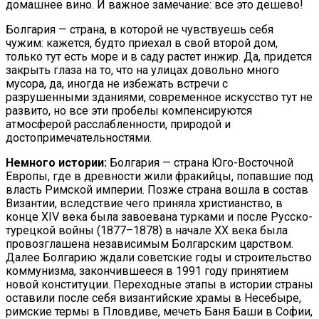
домашнее вино. И важное замечание: все это дешево!
Болгария — страна, в которой не чувствуешь себя
чужим: кажется, будто приехал в свой второй дом,
только тут есть море и в саду растет инжир. Да, придется
закрыть глаза на то, что на улицах довольно много
мусора, да, иногда не избежать встречи с
разрушенными зданиями, современное искусство тут не
развито, но все эти пробелы компенсируются
атмосферой расслабленности, природой и
достопримечательностями.
Немного истории:
Болгария — страна Юго-Восточной
Европы, где в древности жили фракийцы, попавшие под
власть Римской империи. Позже страна вошла в состав
Византии, вследствие чего приняла христианство, в
конце XIV века была завоевана турками и после Русско-
турецкой войны (1877–1878) в начале XX века была
провозглашена независимым Болгарским царством.
Далее Болгарию ждали советские годы и строительство
коммунизма, закончившееся в 1991 году принятием
новой конституции. Переходные этапы в истории страны
оставили после себя византийские храмы в Несебыре,
римские термы в Пловдиве, мечеть Баня Баши в Софии,