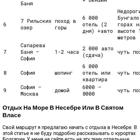
Баня
Недорог
6 000
Бунгало
7 Рильских
поход в
6
отель (2
горах н
озер
горы
дня) +авто
высоте 
метров
Сапарева
2 000 авто
7
Баня —
1-2 часа
чуть по
(сдача)
София
6 000
8
София
шопинг
отель или
чуть по
квартира
София —
6000 —
9
домой
чуть по
Москва
8000
Отдых На Море В Несебре Или В Святом
Власе
Свой маршрут я предлагаю начать с отдыха в Несебре. В
этой статье я не буду подробно рассказывать о курортах
Болгарии. У меня на сайте есть на эту тему отдельные