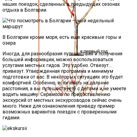
наших поездок, сделанных в предыдущих сезонах
отдыха в Болгарии.
В Болгарии кроме моря, есть еще красивые горы и
озера
Иногда, для разнообразия путешествия и получения
большей информации, можно воспользоваться
услугами местных гидов. Это удобно. Отвезут…
привезут. Утвержденная программа и минимум
подготовки от вас. В некоторых ситуациях это будет
комфортней. Особенно, если ехать на дальние
расстояния, а вы путешествуете с детьми и не умеете
водить машину. Сервисов по предоставлению
экскурсий от местных экскурсоводов сейчас очень
Схема, Как Обрезать Абрикос, Чтобы
много. Ниже для ознакомления приведу пример
Был Хороший Урожай
возможных вариантов поездок с проверенными
гидами.