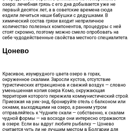
озеро: лечебная грязь с его дна добывается уже не
первый десяток лет, а в советские времена сюда
ездили лечиться наши бабушки с дедушками. В
химический состав грязи входит неприличное
количество полезных компонентов, процедуры с ней
стоят скромно, поэтому можно смело опробовать на
себе чудодейственные свойства местного специалитета.
Цонево
Красивое, изумрудного цвета озеро в горах,
окруженное скалами. Заросли кустов, отсутствие
туристических аттракционов и свежий воздух — словно
уменьшенная копия озера Комо, окружающая
территория которого пережила коммунистический строй.
Приезжая на уик-энд, бронируйте отель с балконом или
окнами, выходящими на озеро, а ранним утром
отправляйтесь к Чудните скали — собственно, к скалам
чудной формы — на восходе они интересно отражаются
в озере. Если вы вдруг любите рыбалку — Цонево
считается чуть ли не лучшим местом в Болгарии для