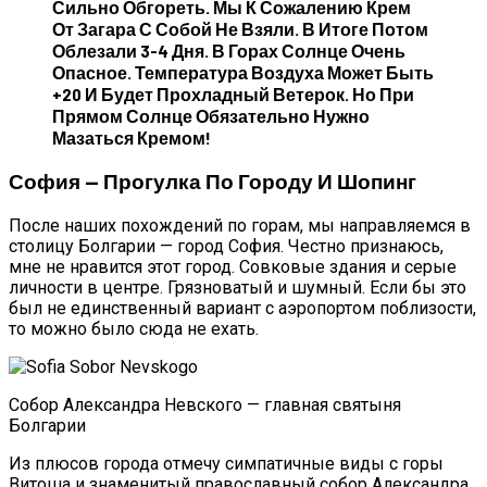
Сильно Обгореть. Мы К Сожалению Крем
От Загара С Собой Не Взяли. В Итоге Потом
Облезали 3-4 Дня. В Горах Солнце Очень
Опасное. Температура Воздуха Может Быть
+20 И Будет Прохладный Ветерок. Но При
Прямом Солнце Обязательно Нужно
Мазаться Кремом!
София — Прогулка По Городу И Шопинг
После наших похождений по горам, мы направляемся в
столицу Болгарии — город София. Честно признаюсь,
мне не нравится этот город. Совковые здания и серые
личности в центре. Грязноватый и шумный. Если бы это
был не единственный вариант с аэропортом поблизости,
то можно было сюда не ехать.
Собор Александра Невского — главная святыня
Болгарии
Из плюсов города отмечу симпатичные виды с горы
Витоша и знаменитый православный собор Александра