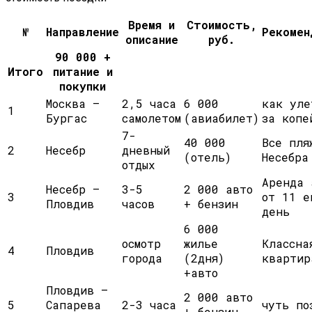
Время и
Стоимость,
№
Направление
Рекомен
описание
руб.
90 000 +
Итого
питание и
покупки
Москва —
2,5 часа
6 000
как уле
1
Бургас
самолетом
(авиабилет)
за копе
7-
40 000
Все пля
2
Несебр
дневный
(отель)
Несебра
отдых
Аренда 
Несебр —
3-5
2 000 авто
3
от 11 е
Пловдив
часов
+ бензин
день
6 000
осмотр
жилье
Классна
4
Пловдив
города
(2дня)
квартир
+авто
Пловдив —
2 000 авто
5
Сапарева
2-3 часа
чуть по
+ бензин