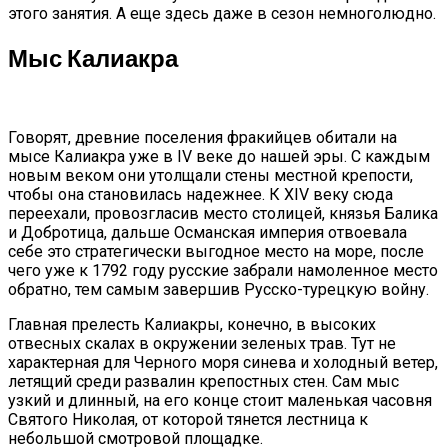
этого занятия. А еще здесь даже в сезон немноголюдно.
Мыс Калиакра
Говорят, древние поселения фракийцев обитали на
мысе Калиакра уже в IV веке до нашей эры. С каждым
новым веком они утолщали стены местной крепости,
чтобы она становилась надежнее. К XIV веку сюда
переехали, провозгласив место столицей, князья Балика
и Добротица, дальше Османская империя отвоевала
себе это стратегически выгодное место на море, после
чего уже к 1792 году русские забрали намоленное место
обратно, тем самым завершив Русско-турецкую войну.
Главная прелесть Калиакры, конечно, в высоких
отвесных скалах в окружении зеленых трав. Тут не
характерная для Черного моря синева и холодный ветер,
летящий среди развалин крепостных стен. Сам мыс
узкий и длинный, на его конце стоит маленькая часовня
Святого Николая, от которой тянется лестница к
небольшой смотровой площадке.