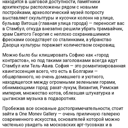
находится в шаговой доступности, памятники
архитектуры расположены рядом с новыми
постройками, археологический музей попросту
выставляет скульптуры и кусочки колонн на улице,
бульвар Витоша (главная улица города) — переносит вас
в Стамбул, откуда внезапно решили убрать трамвайчик,
храм Святого Георгия с неплохо сохранившимися
фресками соседствует со сталинками, а убранство
Дворца культуры поражает количеством сокровищ.
Можно было бы клишировать Софию как «город
контрастов», но под такими заголовками всегда идут
Стамбул или Тель-Авив. София — это романтизированная
квинтэссенция всего, что есть в Болгарии —
обшарпанного, но очень домашнего и уютного,
находящегося между огромными зелеными горами,
обнимающими город: рахат-лукум, Византия, Римская
империя, множество котов, облезшая штукатурка и
цыганская музыка в подворотнях.
Пробежав все основные достопримечательности, стоит
зайти в One Monev Gallery — очень приличную галерею
современного искусства, основателей которой можно
частенько увидеть на московских арт-тусовках и в