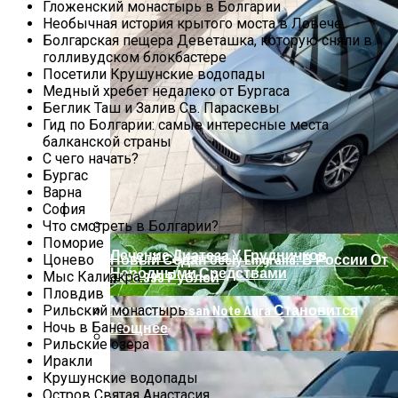
Как Правильно Размножить
Гложенский монастырь в Болгарии
Крыжовник Черенками
Необычная история крытого моста в Ловече
Болгарская пещера Деветашка, которую сняли в
голливудском блокбастере
Посетили Крушунские водопады
Медный хребет недалеко от Бургаса
Беглик Таш и Залив Св. Параскевы
Гид по Болгарии: самые интересные места
балканской страны
С чего начать?
Бургас
Варна
София
Что смотреть в Болгарии?
Поморие
Лечение Диатеза У Грудничков
Новый Седан Geely Emgrand: В России От
Цонево
Народными Средствами
Мыс Калиакра
1.999.999 Рублей
Пловдив
Хэтчбек Nissan Note Aura Становится
Рильский монастырь
Ночь в Бане
Мощнее
Рильские озера
Иракли
Почему Появляются Черные Точки На
Крушунские водопады
Листьях Яблони
Остров Святая Анастасия