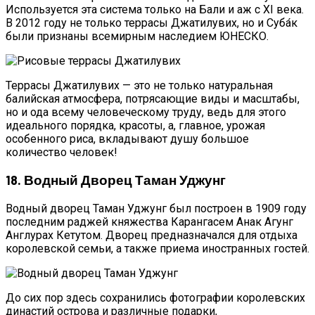
Используется эта система только на Бали и аж с XI века.
В 2012 году не только террасы Джатилувих, но и Суба́к
были признаны всемирным наследием ЮНЕСКО.
Террасы Джатилувих — это не только натуральная
балийская атмосфера, потрясающие виды и масштабы,
но и ода всему человеческому труду, ведь для этого
идеального порядка, красоты, а, главное, урожая
особенного риса, вкладывают душу большое
количество человек!
18. Водный Дворец Таман Уджунг
Водный дворец Таман Уджунг был построен в 1909 году
последним раджей княжества Карангасем Анак Агунг
Англурах Кетутом. Дворец предназначался для отдыха
королевской семьи, а также приема иностранных гостей.
До сих пор здесь сохранились фотографии королевских
династий острова и различные подарки,