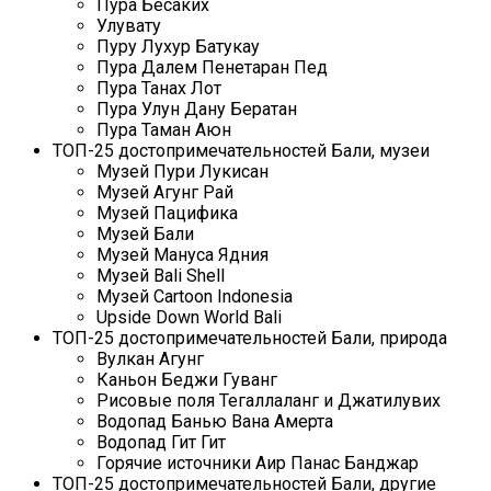
Пура Бесаких
Улувату
Пуру Лухур Батукау
Пура Далем Пенетаран Пед
Пура Танах Лот
Пура Улун Дану Бератан
Пура Таман Аюн
ТОП-25 достопримечательностей Бали, музеи
Музей Пури Лукисан
Музей Агунг Рай
Музей Пацифика
Музей Бали
Музей Мануса Ядния
Музей Bali Shell
Музей Cartoon Indonesia
Upside Down World Bali
ТОП-25 достопримечательностей Бали, природа
Вулкан Агунг
Каньон Беджи Гуванг
Рисовые поля Тегаллаланг и Джатилувих
Водопад Банью Вана Амерта
Водопад Гит Гит
Горячие источники Аир Панас Банджар
ТОП-25 достопримечательностей Бали, другие