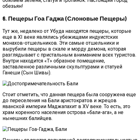
обилием зелени, статуй и тропинок. Настоящий город
обезьян!
6. Пещеры Гоа Гаджа (Слоновые Пещеры)
Тут же, недалеко от Убуда находятся пещеры, которые
еще в XI веке являлись убежищами индуистских
монахов-отшельников. Эти самые отшельники и
вырубили пещеры в скале и морду демона, которая
разглядывает с пристальным вниманием всех туристов.
Внутри находится «Т» образное помещение,
заставленное различными скульптурами и статуей
Ганеши (Сын Шивы).
Стоит отметить, что данная пещера была сооружена еще
до переселения на Бали аристократов и жрецов
яванской империи Маджапахит в XV веке. То есть, это
храм коренного населения острова «бали-ага», а не
нынешних балийцев.