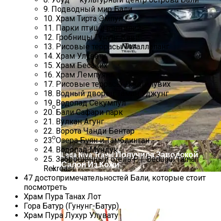
9. Подводный мир Бали
10. Храм Тирта Эмпул
11. Парки птиц и рептилий
12. Гробницы Гунунг Кави
13. Рисовые террасы Тегаллаланг
14. Храм Улувату
15. Храм Бесаких
16. Храм Лемпуянг
17. Рисовые террасы Джатилувих
18. Водный дворец Таман Уджунг
19. Водопад Секумпул
20. Бали Сафари парк
21. Вулкан Агунг
Список Вещей Для Новорожденного На
22. Ворота Чанди Бентар
Первые Месяцы Жизни
23. Озера Буян и Тамблинган
24. Водопад Мундук
Lada Niva Travel Получила Заводской
25. Заброшенный отель P. I. Bedugul Taman
Салон Из Кожи
Rekreasi
47 достопримечательностей Бали, которые стоит
Пошаговое Руководство: Как Посадить
посмотреть
Малину Осенью
Храм Пура Танах Лот
Гора Батур (Гунунг-Батур)
Храм Пура Лухур Улувату