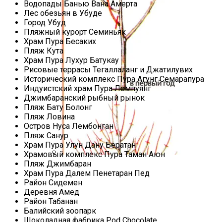
Водопады Банью Вана Амерта
Лес обезьян в Убуде
Город Убуд
Пляжный курорт Семиньяк
Храм Пура Бесаких
Пляж Кута
Храм Пура Лухур Батукау
Рисовые террасы Тегаллаланг и Джатилувих
Исторический комплекс Пура Агунг Семарапура
Индуистский храм Пура Лемпуянг
Джимбаранский рыбный рынок
Пляж Бату Болонг
Пляж Ловина
Остров Нуса Лембонган
Пляж Санур
Храм Пура Улун Дану Бератан
Храмовый комплекс Пура Таман Аюн
Пляж Джимбаран
Схема, Как Обрезать Абрикос, Чтобы
Храм Пура Далем Пенетаран Пед
Был Хороший Урожай
Район Сидемен
Деревня Амед
Район Табанан
Балийский зоопарк
Шоколадная фабрика Pod Chocolate