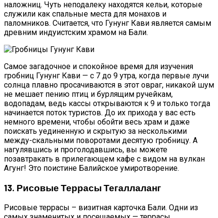
наложниц. Чуть неподалеку находятся кельи, которые
служили как спальные места для монахов и
паломников. Считается, что Гунунг Кави является самым
древним индуистским храмом на Бали.
Самое загадочное и спокойное время для изучения
гробниц Гунунг Кави — с 7 до 9 утра, когда первые лучи
солнца плавно просачиваются в этот овраг, никакой шум
не мешает пению птиц и бурлящим ручейкам,
водопадам, ведь кассы открываются к 9 и только тогда
начинается поток туристов. До их прихода у вас есть
немного времени, чтобы обойти весь храм и даже
поискать уединенную и скрытую за несколькими
между-скальными поворотами десятую гробницу. А
нагулявшись и проголодавшись, вы можете
позавтракать в прилегающем кафе с видом на вулкан
Агунг! Это поистине Балийское умиротворение.
13. Рисовые Террасы Тегаллаланг
Рисовые террасы – визитная карточка Бали. Одни из
самых знаменитых и посещаемых — террасы,