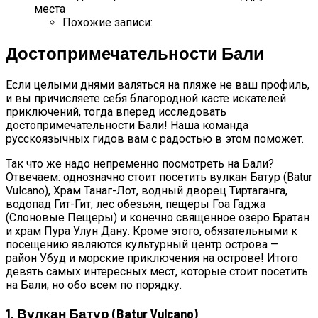
места
Похожие записи:
Достопримечательности Бали
Если целыми днями валяться на пляже не ваш профиль,
и вы причисляете себя благородной касте искателей
приключений, тогда вперед исследовать
достопримечательности Бали! Наша команда
русскоязычных гидов вам с радостью в этом поможет.
Так что же надо непременно посмотреть на Бали?
Отвечаем: однозначно стоит посетить вулкан Батур (Batur
Vulcano), Храм Танаг-Лот, водный дворец Тиртаганга,
водопад Гит-Гит, лес обезьян, пещеры Гоа Гаджа
(Слоновые Пещеры) и конечно священное озеро Братан
и храм Пура Улун Дану. Кроме этого, обязательными к
посещению являются культурный центр острова —
район Убуд и морские приключения на острове! Итого
девять самых интересных мест, которые стоит посетить
на Бали, но обо всем по порядку.
1. Вулкан Батур (Batur Vulcano)