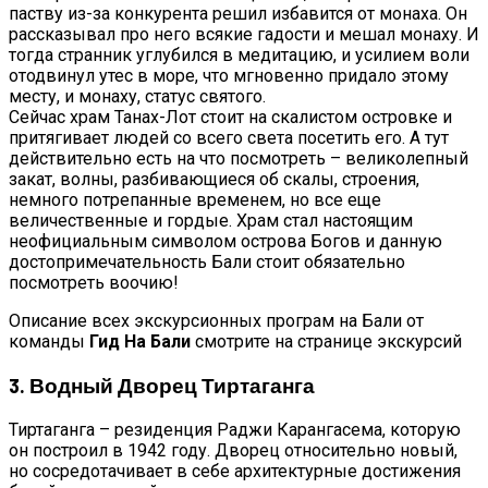
паству из-за конкурента решил избавится от монаха. Он
рассказывал про него всякие гадости и мешал монаху. И
тогда странник углубился в медитацию, и усилием воли
отодвинул утес в море, что мгновенно придало этому
месту, и монаху, статус святого.
Сейчас храм Танах-Лот стоит на скалистом островке и
притягивает людей со всего света посетить его. А тут
действительно есть на что посмотреть – великолепный
закат, волны, разбивающиеся об скалы, строения,
немного потрепанные временем, но все еще
величественные и гордые. Храм стал настоящим
неофициальным символом острова Богов и данную
достопримечательность Бали стоит обязательно
посмотреть воочию!
Описание всех экскурсионных програм на Бали от
команды
Гид На Бали
смотрите на странице экскурсий
3. Водный Дворец Тиртаганга
Тиртаганга – резиденция Раджи Карангасема, которую
он построил в 1942 году. Дворец относительно новый,
но сосредотачивает в себе архитектурные достижения