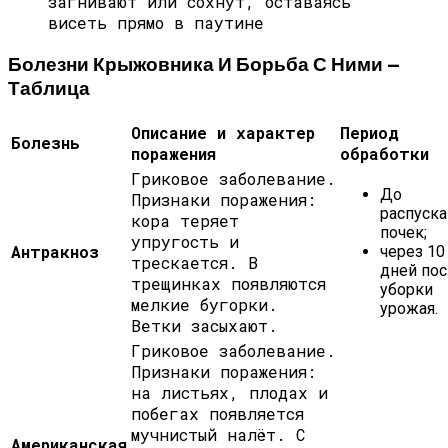
загнивают или сохнут, оставаясь
висеть прямо в паутине
Болезни Крыжовника И Борьба С Ними —
Таблица
Описание и характер
Период
Болезнь
поражения
обработки
Гриковое заболевание.
До
Признаки поражения:
распуска
кора теряет
почек;
упругость и
Антракноз
через 10
трескается. В
дней пос
трещинках появляются
уборки
мелкие бугорки.
урожая.
Ветки засыхают.
Гриковое заболевание.
Признаки поражения:
на листьях, плодах и
побегах появляется
мучнистый налёт. С
Американская