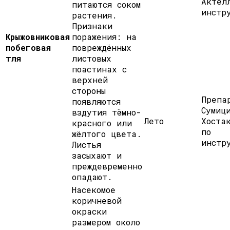
Актел
питаются соком
инстр
растения.
Признаки
Крыжовниковая
поражения: на
побеговая
повреждённых
тля
листовых
поастинах с
верхней
стороны
Препа
появляются
Сумиц
вздутия тёмно-
Лето
Хоста
красного или
по
жёлтого цвета.
инстр
Листья
засыхают и
преждевременно
опадают.
Насекомое
коричневой
окраски
размером около