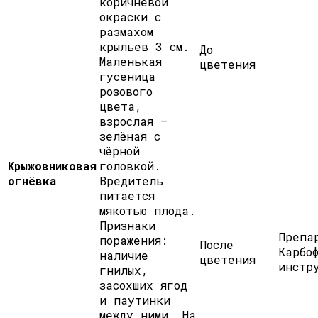
коричневой
окраски с
размахом
крыльев 3 см.
До
Маленькая
цветения
гусеница
розового
цвета,
взрослая —
зелёная с
чёрной
Крыжовниковая
головкой.
огнёвка
Вредитель
питается
мякотью плода.
Признаки
Препа
поражения:
После
Карбо
наличие
цветения
инстр
гнилых,
засохших ягод
и паутинки
между ними. На