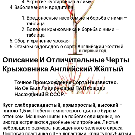
Укрытие кустарника на зиму
Заболевания и вредители
Вредоносные насекомые и борьба с ними —
таблица
Болезни крыжовника и борьба с ними —
таблица
Сбор и хранение урожая
Отзывы садоводов о сорте Английский жёлтый
Описание И Отличительные Черты
Крыжовника Английский Жёлтый
Точное Происхождение Сорта Неизвестно,
Но Он Был Лидирующим По Площади
Насаждений В СССР.
Схема, Как Обрезать Абрикос, Чтобы
Куст слабораскидистый, пряморослый, высокий –
Был Хороший Урожай
около 1,5 м.
Побеги тёмно-серого цвета с бурым
оттенком. Мощные шипы на побегах одинарные, но
иногда встречаются двойные или тройные. Листья
небольшого размера, насыщенного зелёного окраса.
Листовая пластинка с 3–5 лопастями, край тупозубчатый.