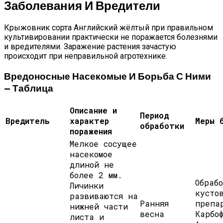
Заболевания И Вредители
Крыжовник сорта Английский жёлтый при правильном
культивировании практически не поражается болезнями
и вредителями. Заражение растения зачастую
происходит при неправильной агротехнике.
Вредоносные Насекомые И Борьба С Ними
— Таблица
Описание и
Период
Вредитель
характер
Меры 
обработки
поражения
Мелкое сосущее
насекомое
длиной не
более 2 мм.
Обраб
Личинки
кусто
развиваются на
Ранняя
препа
нижней части
весна
Карбо
листа и