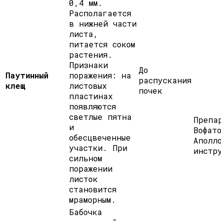
0,4 мм.
Располагается
в нижней части
листа,
питается соком
растения.
Признаки
До
Паутинный
поражения: на
распускания
клещ
листовых
почек
пластинах
появляются
светлые пятна
Препа
и
Вофат
обесцвеченные
Аполл
участки. При
инстр
сильном
поражении
листок
становится
мраморным.
Бабочка