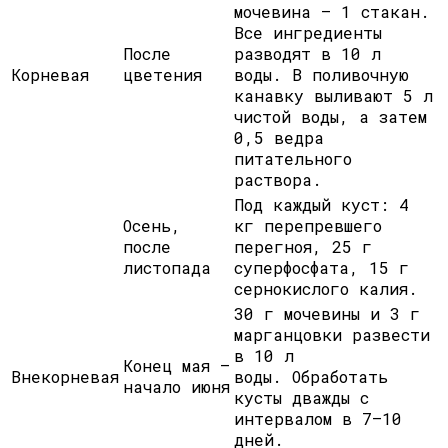
мочевина — 1 стакан.
Все ингредиенты
После
разводят в 10 л
Корневая
цветения
воды. В поливочную
канавку выливают 5 л
чистой воды, а затем
0,5 ведра
питательного
раствора.
Под каждый куст: 4
Осень,
кг перепревшего
после
перегноя, 25 г
листопада
суперфосфата, 15 г
сернокислого калия.
30 г мочевины и 3 г
марганцовки развести
в 10 л
Конец мая —
Внекорневая
воды. Обработать
начало июня
кусты дважды с
интервалом в 7–10
дней.