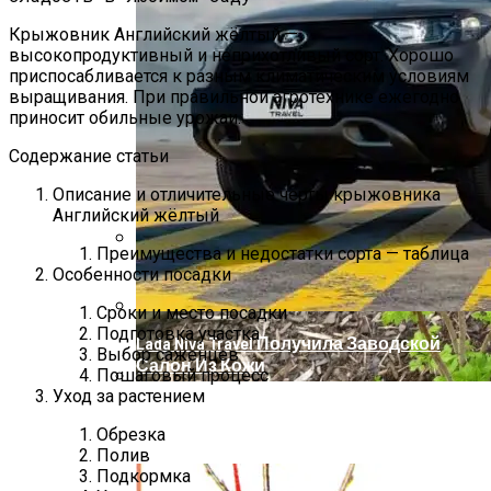
Крыжовник Английский жёлтый —
высокопродуктивный и неприхотливый сорт. Хорошо
приспосабливается к разным климатическим условиям
выращивания. При правильной агротехнике ежегодно
приносит обильные урожаи.
Содержание статьи
Описание и отличительные черты крыжовника
Английский жёлтый
Преимущества и недостатки сорта — таблица
Особенности посадки
Список Вещей Для Новорожденного На
Первые Месяцы Жизни
Сроки и место посадки
Подготовка участка
Lada Niva Travel Получила Заводской
Выбор саженцев
Салон Из Кожи
Пошаговый процесс
Уход за растением
Пошаговое Руководство: Как Посадить
Обрезка
Малину Осенью
Полив
Подкормка