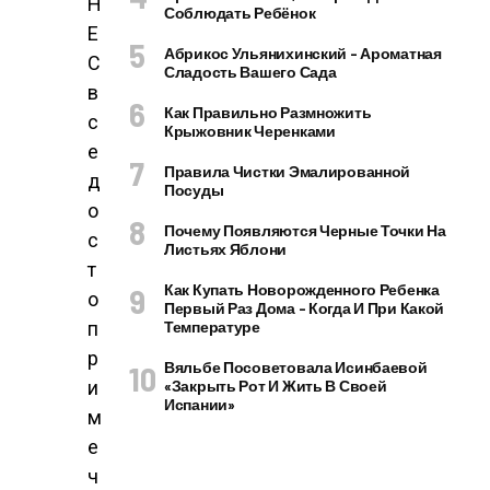
Н
Соблюдать Ребёнок
Е
Абрикос Ульянихинский – Ароматная
С
Сладость Вашего Сада
в
Как Правильно Размножить
с
Крыжовник Черенками
е
Правила Чистки Эмалированной
д
Посуды
о
Почему Появляются Черные Точки На
с
Листьях Яблони
т
Как Купать Новорожденного Ребенка
о
Первый Раз Дома – Когда И При Какой
п
Температуре
р
Вяльбе Посоветовала Исинбаевой
и
«закрыть Рот И Жить В Своей
Испании»
м
е
ч