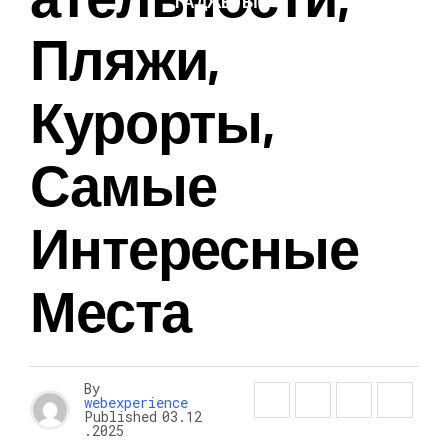
ГАДЖЕТЫ
Пляжи,
Курорты,
Самые
Интересные
Места
By
webexperience
Published
03.12
.2025