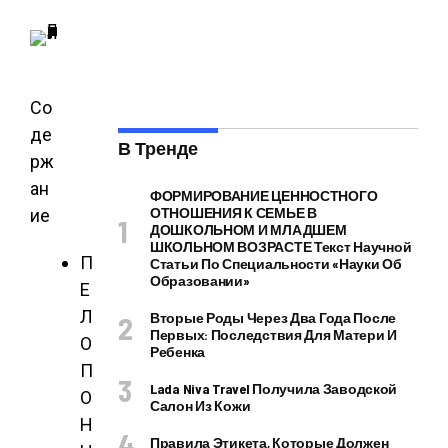
Со
де
В Тренде
рж
ан
ФОРМИРОВАНИЕ ЦЕННОСТНОГО
ОТНОШЕНИЯ К СЕМЬЕ В
ие
ДОШКОЛЬНОМ И МЛАДШЕМ
ШКОЛЬНОМ ВОЗРАСТЕ Текст Научной
П
Статьи По Специальности «Науки Об
Образовании»
Е
Л
Вторые Роды Через Два Года После
Первых: Последствия Для Матери И
О
Ребенка
П
Lada Niva Travel Получила Заводской
О
Салон Из Кожи
Н
Правила Этикета, Которые Должен