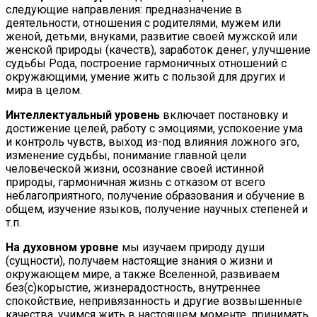
следующие направления: предназначение в
деятельности, отношения с родителями, мужем или
женой, детьми, внуками, развитие своей мужской или
женской природы (качеств), заработок денег, улучшение
судьбы Рода, построение гармоничных отношений с
окружающими, умение жить с пользой для других и
мира в целом.
Интеллектуальный уровень
включает постановку и
достижение целей, работу с эмоциями, успокоение ума
и контроль чувств, выход из-под влияния ложного эго,
изменение судьбы, понимание главной цели
человеческой жизни, осознание своей истинной
природы, гармоничная жизнь с отказом от всего
неблагоприятного, получение образования и обучение в
общем, изучение языков, получение научных степеней и
т.п.
На духовном уровне
мы изучаем природу души
(сущности), получаем настоящие знания о жизни и
окружающем мире, а также Вселенной, развиваем
без(с)корыстие, жизнерадостность, внутреннее
спокойствие, непривязанность и другие возвышенные
качества, учимся жить в настоящем моменте, принимать