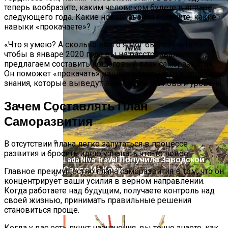
теперь вообразите, каким человеком будете в январе
следующего года. Какие новые знания получите, какие
навыки «прокачаете»?
«Что я умею? А сколько всего я мог бы получить?!» —
чтобы в январе 2020 года вы не расстраивались,
предлагаем составить пошаговый план саморазвития.
Он поможет «прокачать» ваши возможности и получить
знания, которые выведут ваш бизнес на новый уровень.
Зачем Составлять План
Саморазвития
Список Вещей Для Новорожденного На
Первые Месяцы Жизни
В отсутствии плана легко запутаться в процессе
развития и бросить идею узнавать что-то новое.
Lada Niva Travel Получила Заводской
Салон Из Кожи
Главное преимущество плана саморазвития в том, что он
концентрирует ваши усилия в верном направлении.
Когда работаете над будущим, получаете контроль над
Пошаговое Руководство: Как Посадить
своей жизнью, принимать правильные решения
Малину Осенью
становиться проще.
Когда у вас есть пункт назначения, вы точно знаете, как