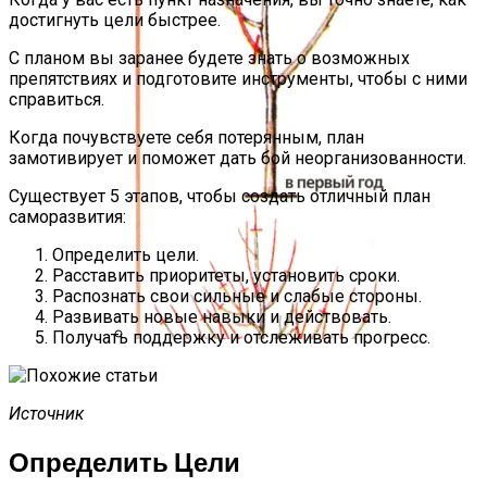
достигнуть цели быстрее.
С планом вы заранее будете знать о возможных
препятствиях и подготовите инструменты, чтобы с ними
справиться.
Когда почувствуете себя потерянным, план
замотивирует и поможет дать бой неорганизованности.
Существует 5 этапов, чтобы создать отличный план
саморазвития:
Определить цели.
Расставить приоритеты, установить сроки.
Распознать свои сильные и слабые стороны.
Развивать новые навыки и действовать.
Получать поддержку и отслеживать прогресс.
Схема, Как Обрезать Абрикос, Чтобы
Был Хороший Урожай
Источник
Определить Цели