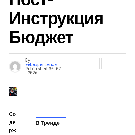
ГАДЖЕТЫ
Инструкция
Бюджет
By
webexperience
Published
30.07
.2026
Со
де
В Тренде
рж