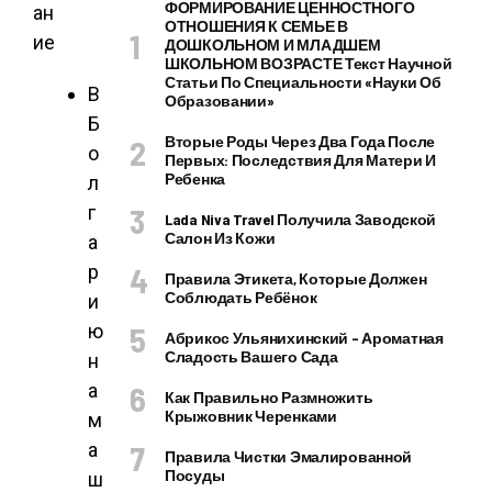
ФОРМИРОВАНИЕ ЦЕННОСТНОГО
ан
ОТНОШЕНИЯ К СЕМЬЕ В
ие
ДОШКОЛЬНОМ И МЛАДШЕМ
ШКОЛЬНОМ ВОЗРАСТЕ Текст Научной
Статьи По Специальности «Науки Об
В
Образовании»
Б
Вторые Роды Через Два Года После
о
Первых: Последствия Для Матери И
Ребенка
л
г
Lada Niva Travel Получила Заводской
Салон Из Кожи
а
р
Правила Этикета, Которые Должен
Соблюдать Ребёнок
и
ю
Абрикос Ульянихинский – Ароматная
Сладость Вашего Сада
н
а
Как Правильно Размножить
Крыжовник Черенками
м
а
Правила Чистки Эмалированной
Посуды
ш