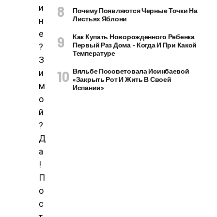
и
Почему Появляются Черные Точки На
Листьях Яблони
н
е
Как Купать Новорожденного Ребенка
Первый Раз Дома – Когда И При Какой
?
Температуре
З
Вяльбе Посоветовала Исинбаевой
и
«закрыть Рот И Жить В Своей
м
Испании»
о
й
?
Д
а
!
П
о
с
т