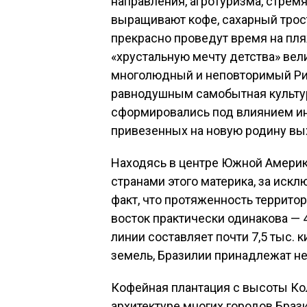
направления, агротуризма, стремя
выращивают кофе, сахарный тростн
прекрасно проведут время на пля
«хрустальную мечту детства» вел
многолюдный и неповторимый Рио
равнодушным самобытная культура
сформировались под влиянием ин
привезенных на новую родину вы
Находясь в центре Южной Америк
странами этого материка, за иск
факт, что протяженность территори
восток практически одинакова — 
линии составляет почти 7,5 тыс.
земель, Бразилии принадлежат не
Кофейная плантация с высоты Ко
архитектуре многих городов Браз