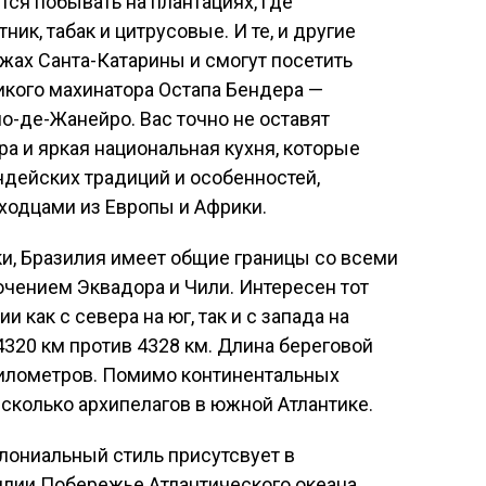
тся побывать на плантациях, где
ик, табак и цитрусовые. И те, и другие
жах Санта-Катарины и смогут посетить
икого махинатора Остапа Бендера —
-де-Жанейро. Вас точно не оставят
 и яркая национальная кухня, которые
дейских традиций и особенностей,
ходцами из Европы и Африки.
и, Бразилия имеет общие границы со всеми
лючением Эквадора и Чили. Интересен тот
и как с севера на юг, так и с запада на
4320 км против 4328 км. Длина береговой
 километров. Помимо континентальных
сколько архипелагов в южной Атлантике.
лониальный стиль присутсвует в
илии Побережье Атлантического океана