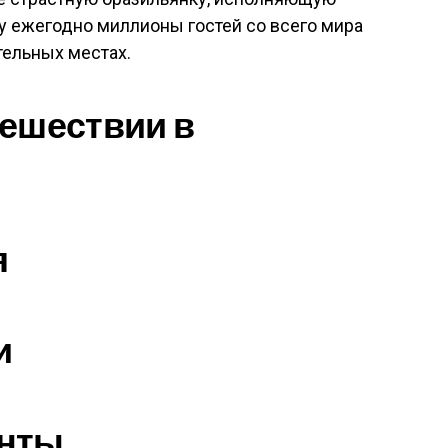
му ежегодно миллионы гостей со всего мира
тельных местах.
тешествии в
я
и
нты