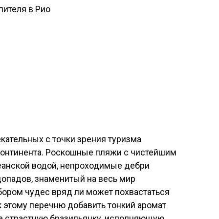
пителя в Рио
кательных с точки зрения туризма
онтинента. Роскошные пляжи с чистейшим
еанской водой, непроходимые дебри
допадов, знаменитый на весь мир
бором чудес вряд ли может похвастаться
 к этому перечню добавить тонкий аромат
бе страстную бразильянку, исполняющую