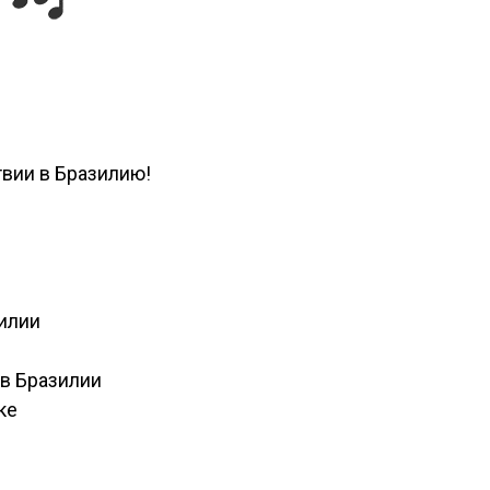
вии в Бразилию!
илии
л
 в Бразилии
ке