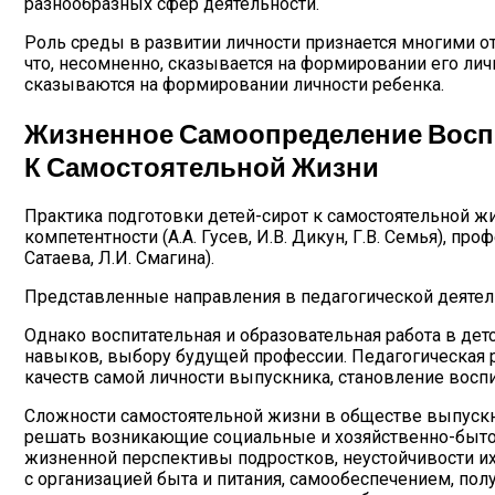
разнообразных сфер деятельности.
Роль среды в развитии личности признается многими о
что, несомненно, сказывается на формировании его ли
сказываются на формировании личности ребенка.
Жизненное Самоопределение Воспи
К Самостоятельной Жизни
Практика подготовки детей-сирот к самостоятельной ж
компетентности (А.А. Гусев, И.В. Дикун, Г.В. Семья), пр
Сатаева, Л.И. Смагина).
Представленные направления в педагогической деятель
Однако воспитательная и образовательная работа в де
навыков, выбору будущей профессии. Педагогическая 
качеств самой личности выпускника, становление воспи
Сложности самостоятельной жизни в обществе выпускн
решать возникающие социальные и хозяйственно-бытов
жизненной перспективы подростков, неустойчивости и
с организацией быта и питания, самообеспечением, по