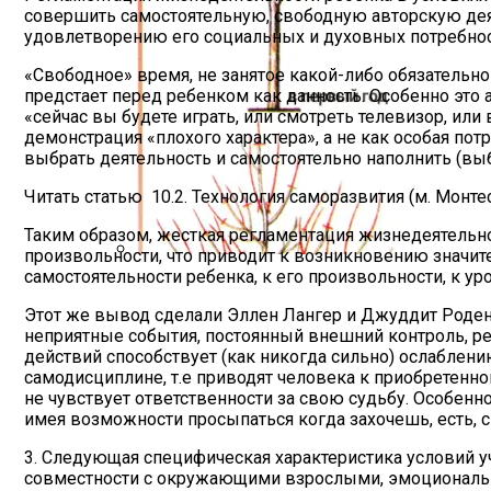
совершить самостоятельную, свободную авторскую дея
удовлетворению его социальных и духовных потребносте
«Свободное» время, не занятое какой-либо обязательной
предстает перед ребенком как данность. Особенно эт
«сейчас вы будете играть, или смотреть телевизор, или в
демонстрация «плохого характера», а не как особая по
выбрать деятельность и самостоятельно наполнить (вы
Читать статью
10.2. Технология саморазвития (м. Монте
Таким образом, жесткая регламентация жизнедеятельно
произвольности, что приводит к возникновению значи
самостоятельности ребенка, к его произвольности, к у
Схема, Как Обрезать Абрикос, Чтобы Б
Этот же вывод сделали Эллен Лангер и Джуддит Роден 
неприятные события, постоянный внешний контроль, ре
действий способствует (как никогда сильно) ослаблению
самодисциплине, т.е приводят человека к приобретенно
не чувствует ответственности за свою судьбу. Особенн
имея возможности просыпаться когда захочешь, есть, см
3. Следующая специфическая характеристика условий 
совместности с окружающими взрослыми, эмоциональн