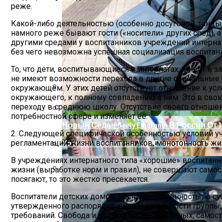
реже.
Какой-либо деятельностью (особенно досуговой: танцы, 
намного реже бывают гости («носители» других сред), 
другими средами у воспитанников учреждений интернатн
без чего невозможна успешная социализация воспитан
То, что дети, воспитывающиеся в интернатах, живут в 
не имеют возможности перехода в другие социальные п
окружающем. У этих детей отсутствует отношение к усл
окружающего, к полному совпадению с ним. Это в свою
Лечение Диатеза У Грудничков Народн
переходу в среднюю школу. Отсутствие своего отноше
потребностной сфере и изменяет ее.
Новый Седан Geely Emgrand: В России От 1
2. Следующей специфической особенностью условий учр
Хэтчбек Nissan Note Aura Становится Мощ
регламентации жизни воспитанников, монотонность жиз
В учреждениях интернатного типа «хорошие» воспитанни
жизни (выработке норм и правил), не совершают самост
посягают, то это жестко пресекается.
Почему Появляются Черные Точки На Л
Воспитатели детских домов, неся ответственность по 
утвержденного распорядка жизнедеятельности группы
требований. Свобода и возможность свободных, самост