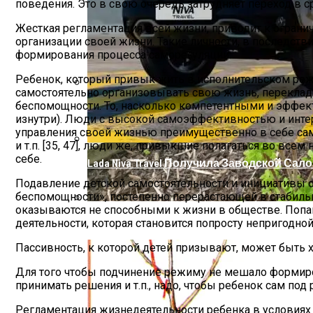
поведения. Это в свою очередь затрудняет переход в 
Жесткая регламентация всей жизни, приводит к огран
организации своей жизни. Такие личности, в последств
формирования процесса саморегуляции.
Ребенок, который привык жить в исполнительском режи
самостоятельно организовывать свою жизнь, переклады
Список Вещей Для Новорожденного На
беспомощности. То, насколько компетентными и эффек
изнутри). Люди с высокой самоэффективностью и интер
управления своей жизнью преимущественно в себе само
и т.п. [35, 47], люди же, привыкшие полагаться во все
себе.
Lada Niva Travel Получила Заводской Сал
Подавление детской самостоятельности и инициативы о
беспомощности», постепенно перерастающей в стабильн
оказываются не способными к жизни в обществе. Попа
Пошаговое Руководство: Как Посадить
деятельности, которая становится попросту непригодной 
Пассивность, к которой детей призывают, может быть 
Для того чтобы подчинение режиму не мешало формиров
принимать решения и т.п., надо, чтобы ребенок сам под
Регламентация жизнедеятельности ребенка в условиях д