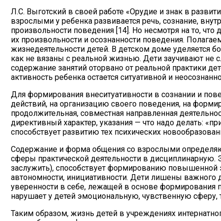
Л.С. Выготский в своей работе «Орудие и знак в развит
взрослыми у ребенка развивается речь, сознание, внут
произвольности поведения [14]. Но несмотря на то, что
их произвольности и осознанности поведения. Полагаем
жизнедеятельности детей. В детском доме уделяется б
как не вязаны с реальной жизнью. Дети заучивают не 
содержание занятий оторвано от реальной практики дет
активность ребенка остается ситуативной и неосознанно
Для формирования внеситуативности в сознании и пове
действий, на организацию своего поведения, на формир
продолжительная, совместная направленная деятельнос
директивный характер, указания — что надо делать: «при
способствует развитию тех психических новообразован
Содержание и форма общения со взрослыми определяю
сферы практической деятельности в дисциплинарную. Эт
заслужить), способствует формированию повышенной эм
автономности, инициативности. Дети лишены важного д
уверенности в себе, лежащей в основе формирования п
нарушает у детей эмоциональную, чувственную сферу, 
Таким образом, жизнь детей в учреждениях интернатног