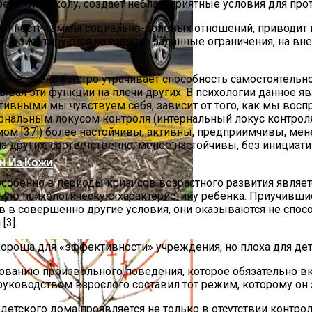
среднюю школу, создает неблагоприятные условия для прот
иченности гаммы социально-ролевых отношений, приводит
ии, ориентируются на внешне заданные ограничения, на вн
ме, очень быстро утрачивает способность самостоятельн
вая эти функции на плечи других. В психологии данное 
 Первые Месяцы Жизни
тивными мы чувствуем себя, зависит от того, как мы вос
нальным локусом контроля (интернальный локус контроля
м [37]) более настойчивы, активны, предприимчивы, мен
м на других, соответственно, менее настойчивы, без инициа
он Из Кожи
собенно в периоды кризисов возрастного развития являе
ую психологическую характеристику ребенка. Приучившись
в в совершенно другие условия, они оказываются не спо
 Малину Осенью
[3].
хороша для «эффективности» учреждения, но плоха для дет
анию произвольного поведения, которое обязательно вкл
 руководством взрослого составил тот режим, которому он з
етского дома проявляется не только в отсутствии контрол