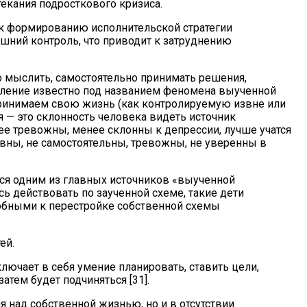
екания подросткового кризиса.
 к формированию исполнительской стратегии
ешний контроль, что приводит к затруднению
о мыслить, самостоятельно принимать решения,
явление известно под названием феномена выученной
принимаем свою жизнь (как контролируемую извне или
 — это склонность человека видеть источник
ее тревожны, менее склонны к депрессии, лучше учатся
тивны, не самостоятельны, тревожны, не уверенны в
тся одним из главных источников «выученной
 действовать по заученной схеме, такие дети
собными к перестройке собственной схемы
ей.
ючает в себя умение планировать, ставить цели,
атем будет подчиняться [31].
я над собственной жизнью, но и в отсутствии