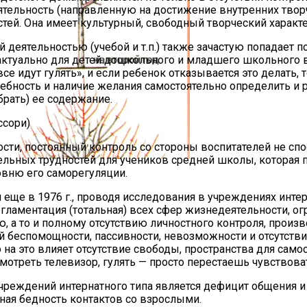
тельность (направленную на достижение внутренних творч
й. Она имеет культурный, свободный творческий характер 
 деятельностью (учебой и т.п.) также зачастую попадает 
о актуально для детей дошкольного и младшего школьного
се идут гулять», и если ребенок отказывается это делать, т
требность и наличие желания самостоятельно определить 
брать) ее содержание.
ссори)
сти, постоянный контроль со стороны воспитателей не спо
тельных трудностей для учеников средней школы, котора
ровню его саморегуляции.
ыл Хороший Урожай
еще в 1976 г., проводя исследования в учреждениях интер
гламентация (тотальная) всех сфер жизнедеятельности, о
, а то и полному отсутствию личностного контроля, произв
й беспомощности, пассивности, невозможности и отсутстви
о на это влияет отсутствие свободы, пространства для сам
отреть телевизор, гулять — просто перестаешь чувствовать
учреждений интернатного типа является дефицит общения 
ая бедность контактов со взрослыми.