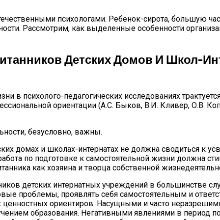
течественными психологами. Ребенок-сирота, большую част
чности. Рассмотрим, как выделенные особенности организа
танников Детских Домов И Школ-Инт
изни в психолого-педагогических исследованиях трактует
офессиональной ориентации (А.С. Быков, В.И. Кливер, О.В. Ко
ности, безусловно, важны.
тских домах и школах-интернатах не должна сводиться к 
работа по подготовке к самостоятельной жизни должна ст
танника как хозяина и творца собственной жизнедеятельн
иков детских интернатных учреждений в большинстве слу
ые проблемы, проявлять себя самостоятельным и ответс
х ценностных ориентиров. Насущными и часто неразреши
лучением образования. Негативными явлениями в период 