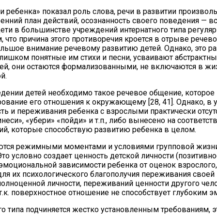
ии ребенка» показал роль слова, речи в развитии произво
ренний план действий, осознанность своего поведения — вс
 дети в большинстве учреждений интернатного типа регуля
, что причина этого противоречия кроется в отрыве речев
ольшое внимание речевому развитию детей. Однако, это ра
слишком понятные им стихи и песни, усваивают абстрактны
ей, они остаются формализованными, не включаются в жизн
й.
дении детей необходимо такое речевое общение, которое
ование его отношения к окружающему [28, 41]. Однако, в 
ть и переживания ребенка с взрослыми практически отсу
неси», «убери» «пойди» и т.п., либо вынесено на соответс
ий, которые способствую развитию ребенка в целом.
тся режимными моментами и условиями групповой жизни
о условно создает ценность детской личности (позитивно
оциональной зависимости ребенка от оценок взрослого, ч
ля их психологического благополучия переживания своей 
олноценной личности, переживаний ценности другого чело
т.к. поверхностное отношение не способствует глубоким 
о типа подчиняется жестко установленным требованиям, эт