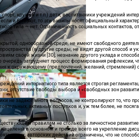
спорт, кружки и т.п.) дети, воспитанники учреждений инте
а если и бывают, то эти визиты носят официальный характ
ого типа — нет. Ограниченность социальных контактов, от
ников.
закрытой, однообразной среде, не имеют свободного деяте
ространства (в другие среды, не видят другой способ и у
овиям своей жизни [30]; незнание другого уклада и спосо
 очередь затрудняет процесс формирования рефлексии, ч
ыми Средствами
ния к окружающему (предпочтений, желаний, стремлений) 
.999.999 Рублей
еждений интернатного типа является строгая регламентац
нее
ни, отсутствие свободы выбора и «свободных зон развити
ки не задают много вопросов, не контролируют то, что пр
оятельных, активных поступков и, уж тем более, не посяга
истьях Яблони
существующим правилам не столько за личностное развити
, нацелены в основном и прежде всего на укрепление ди
оятельных, авторских действий ограничены, что не способ