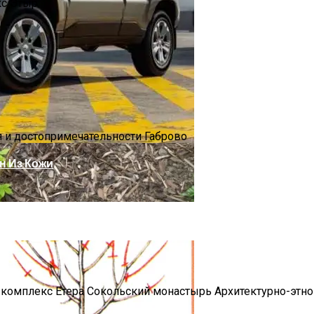
кс Этыр
 Первые Месяцы Жизни
я и достопримечательности Габрово
он Из Кожи
 Малину Осенью
комплекс Етера Сокольский монастырь Архитектурно-этн