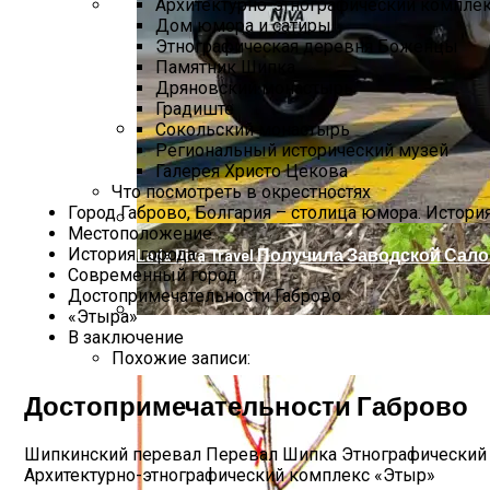
Архитектурно-этнографический компле
Дом юмора и сатиры
Этнографическая деревня Боженцы
Памятник Шипка
Дряновский монастырь
Градиште
Сокольский монастырь
Региональный исторический музей
Список Вещей Для Новорожденного На
Галерея Христо Цекова
Что посмотреть в окрестностях
Город Габрово, Болгария – столица юмора. Истори
Местоположение
История города
Lada Niva Travel Получила Заводской Сал
Современный город
Достопримечательности Габрово
«Этыра»
В заключение
Пошаговое Руководство: Как Посадить
Похожие записи:
Достопримечательности Габрово
Шипкинский перевал Перевал Шипка Этнографический 
Архитектурно-этнографический комплекс «Этыр»