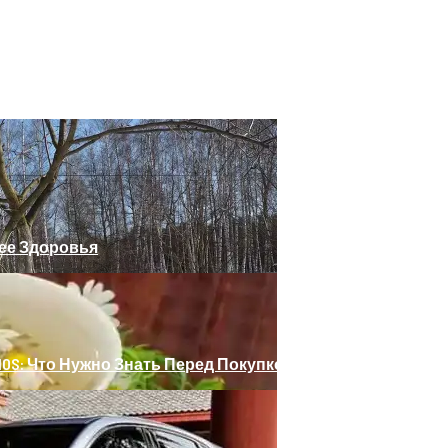
Тенниса: Советы Новичкам И Профи
 Подсказывала Что-То, И Танец Со Мной Учила
щее Здоровья
IOS: Что Нужно Знать Перед Покупкой