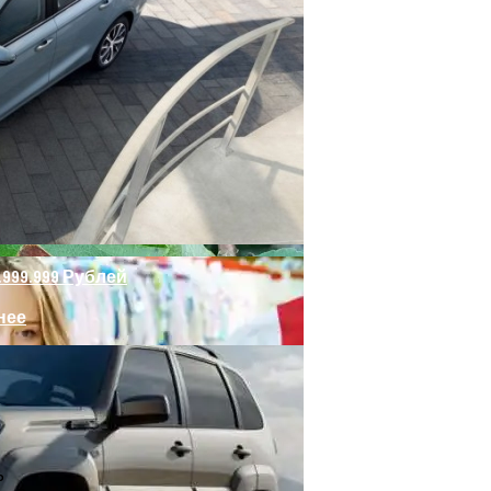
ыми Средствами
.999.999 Рублей
нее
истьях Яблони
ь