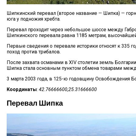
Шипкинский перевал (второе название — Шипка) — гор
юга у подножия хребта.
Перевал проходит через небольшое шоссе между Габр
Шипкинского перевала равна 1185 метрам, высочайшей
Первые сведения о перевале историки относят к 335 го
поход против трибалов.
После захвата османами в ХІV столетии земль Болгари
Шипка стала основным пунктом обмена товарами межд
3 марта 2003 года, в 125-ю годовщину Освобождения Б
Координаты
:
42.76666600,25.31666600
Перевал Шипка