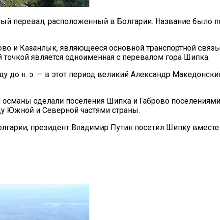
ный перевал, расположенный в Болгарии. Название было п
ово и Казанлык, являющееся основной транспортной связ
 точкой является одноименная с перевалом гора Шипка.
ду до н. э. — в этот период великий Александр Македонск
и османы сделали поселения Шипка и Габрово поселениями 
у Южной и Северной частями страны.
олгарии, президент Владимир Путин посетил Шипку вместе