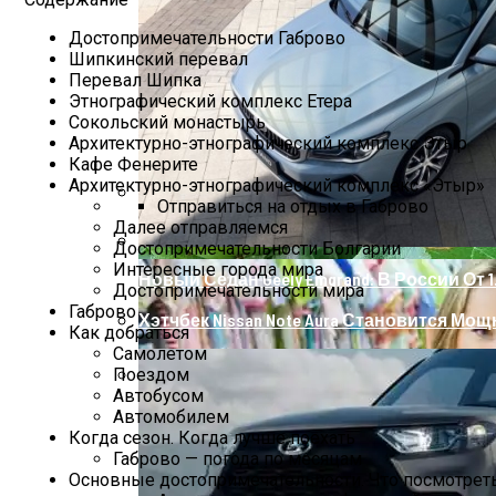
Достопримечательности Габрово
Шипкинский перевал
Перевал Шипка
Этнографический комплекс Етера
Сокольский монастырь
Архитектурно-этнографический комплекс Этыр
Кафе Фенерите
Архитектурно-этнографический комплекс «Этыр»
Отправиться на отдых в Габрово
Далее отправляемся
Лечение Диатеза У Грудничков Народн
Достопримечательности Болгарии
Интересные города мира
Новый Седан Geely Emgrand: В России От 1
Достопримечательности мира
Габрово
Хэтчбек Nissan Note Aura Становится Мощ
Как добраться
Самолетом
Поездом
Автобусом
Почему Появляются Черные Точки На Л
Автомобилем
Когда сезон. Когда лучше поехать
Габрово — погода по месяцам
Основные достопримечательности. Что посмотрет